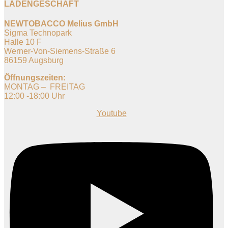
LADENGESCHÄFT
NEWTOBACCO Melius GmbH
Sigma Technopark
Halle 10 F
Werner-Von-Siemens-Straße 6
86159 Augsburg
Öffnungszeiten:
MONTAG – FREITAG
12:00 -18:00 Uhr
Youtube