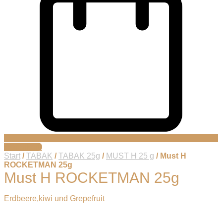
Warenkorb
Start
/
TABAK
/
TABAK 25g
/
MUST H 25 g
/ Must H
ROCKETMAN 25g
Must H ROCKETMAN 25g
Erdbeere,kiwi und Grepefruit