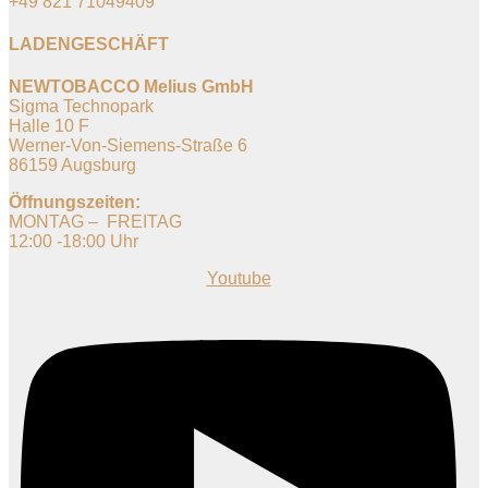
+49 821 71049409
LADENGESCHÄFT
NEWTOBACCO Melius GmbH
Sigma Technopark
Halle 10 F
Werner-Von-Siemens-Straße 6
86159 Augsburg
Öffnungszeiten:
MONTAG – FREITAG
12:00 -18:00 Uhr
Youtube