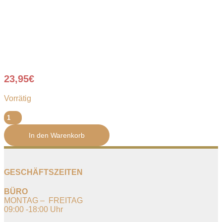
23,95
€
Vorrätig
ALPHA
Bowl
-
In den Warenkorb
RACE
Phunnel
PRO
-
GESCHÄFTSZEITEN
Black
Matt
BÜRO
Menge
MONTAG – FREITAG
09:00 -18:00 Uhr