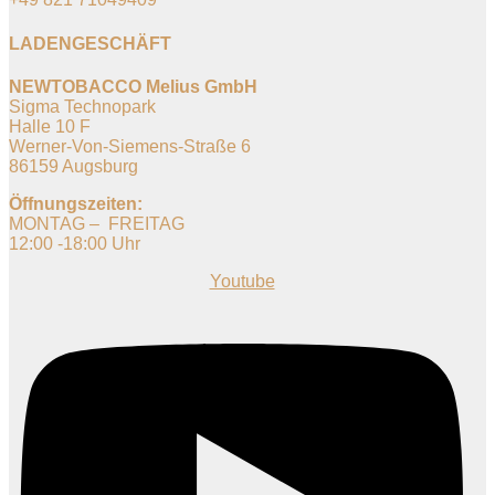
LADENGESCHÄFT
NEWTOBACCO Melius GmbH
Sigma Technopark
Halle 10 F
Werner-Von-Siemens-Straße 6
86159 Augsburg
Öffnungszeiten:
MONTAG – FREITAG
12:00 -18:00 Uhr
Youtube