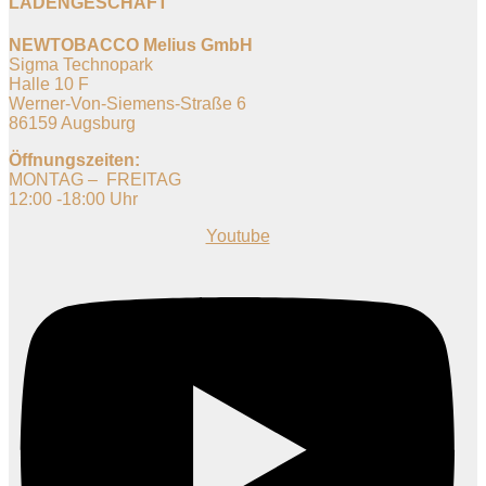
LADENGESCHÄFT
NEWTOBACCO Melius GmbH
Sigma Technopark
Halle 10 F
Werner-Von-Siemens-Straße 6
86159 Augsburg
Öffnungszeiten:
MONTAG – FREITAG
12:00 -18:00 Uhr
Youtube