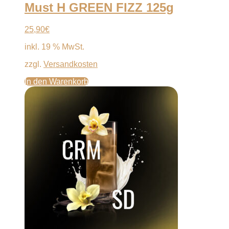
Must H GREEN FIZZ 125g
25,90
€
inkl. 19 % MwSt.
zzgl.
Versandkosten
In den Warenkorb