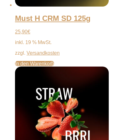
Must H CRM SD 125g
25,90
€
inkl. 19 % MwSt.
zzgl.
Versandkosten
In den Warenkorb