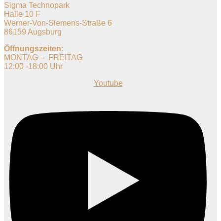
Sigma Technopark
Halle 10 F
Werner-Von-Siemens-Straße 6
86159 Augsburg
Öffnungszeiten:
MONTAG – FREITAG
12:00 -18:00 Uhr
Youtube