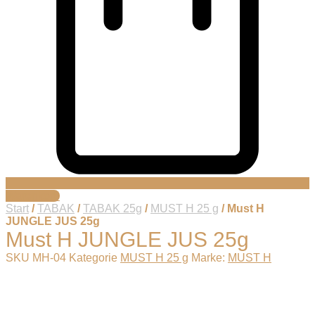
Warenkorb
Start
/
TABAK
/
TABAK 25g
/
MUST H 25 g
/ Must H
JUNGLE JUS 25g
Must H JUNGLE JUS 25g
SKU
MH-04
Kategorie
MUST H 25 g
Marke:
MUST H
Der wilde Dschungel-Mix für die Westentasche.
JUNGLE JUS
(Jungle Juice) bringt dir das geballte Aroma