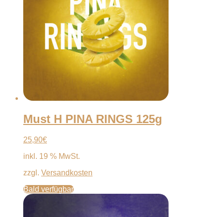
Must H PINA RINGS 125g
25,90
€
inkl. 19 % MwSt.
zzgl.
Versandkosten
Bald verfügbar