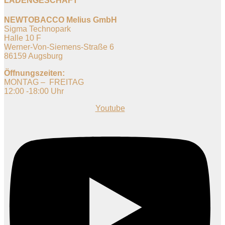
LADENGESCHÄFT
NEWTOBACCO Melius GmbH
Sigma Technopark
Halle 10 F
Werner-Von-Siemens-Straße 6
86159 Augsburg
Öffnungszeiten:
MONTAG – FREITAG
12:00 -18:00 Uhr
Youtube