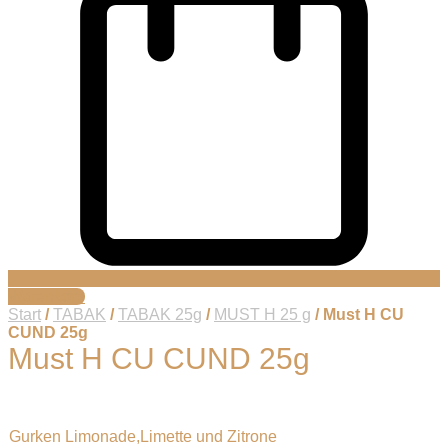
Warenkorb
Start
/
TABAK
/
TABAK 25g
/
MUST H 25 g
/ Must H CU
CUND 25g
Must H CU CUND 25g
Gurken Limonade,Limette und Zitrone