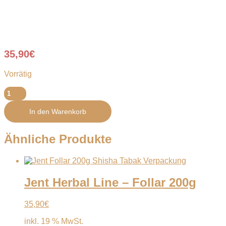
35,90
€
Vorrätig
Jent
Classic
Line
In den Warenkorb
–
Industry
Legend
Ähnliche Produkte
200g
Menge
Jent Herbal Line – Follar 200g
35,90
€
inkl. 19 % MwSt.