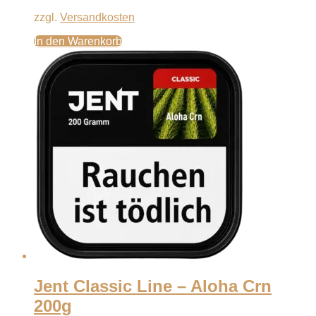
zzgl.
Versandkosten
In den Warenkorb
Jent Classic Line – Aloha Crn
200g