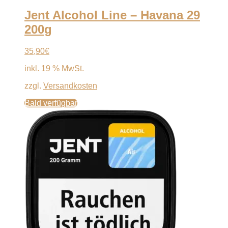
Jent Alcohol Line – Havana 29
200g
35,90
€
inkl. 19 % MwSt.
zzgl.
Versandkosten
Bald verfügbar