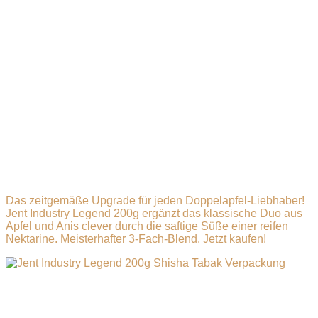
Marke:
Jent Shisha Tabak
Linie:
Classic Line
Sorte:
Industry Legend
Inhalt:
200g
Grundtabak:
3-Fach-Blend (Virginia, Burley &
Zigarrenblatt)
Geschmack:
Doppelapfel, Anis, saftige Nektarine
Jetzt Jent Tabak online bestellen
Erlebe den Klassiker völlig neu! Kaufe den Jent Industry
Legend 200g online bei NEWTobacco. Ab in den Warenkorb
und unser Blitzversand bringt ihn direkt zu dir.
Das zeitgemäße Upgrade für jeden Doppelapfel-Liebhaber
!
Jent Industry Legend 200g ergänzt das klassische Duo aus
Apfel und Anis clever durch die saftige Süße einer reifen
Nektarine
.
Meisterhafter 3-Fach-Blend
. Jetzt kaufen!