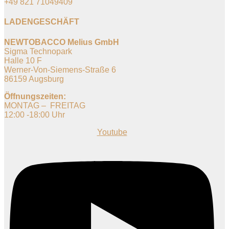
+49 821 71049409
LADENGESCHÄFT
NEWTOBACCO Melius GmbH
Sigma Technopark
Halle 10 F
Werner-Von-Siemens-Straße 6
86159 Augsburg
Öffnungszeiten:
MONTAG – FREITAG
12:00 -18:00 Uhr
Youtube