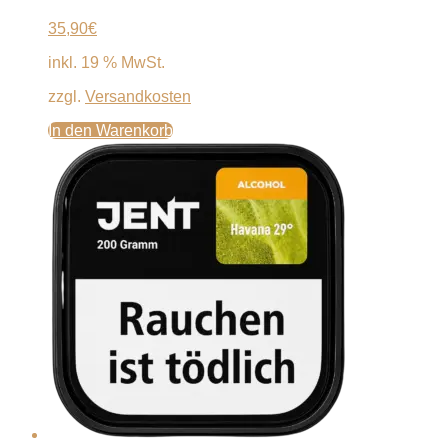
35,90
€
inkl. 19 % MwSt.
zzgl.
Versandkosten
In den Warenkorb