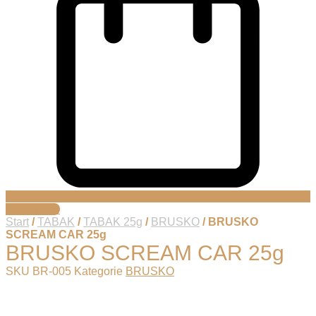
Warenkorb
Start
/
TABAK
/
TABAK 25g
/
BRUSKO
/ BRUSKO
SCREAM CAR 25g
BRUSKO SCREAM CAR 25g
SKU
BR-005
Kategorie
BRUSKO
Die süße Versuchung von cremigem Karamell mit seiner
seidigen Textur schmiegt sich sanft um alle