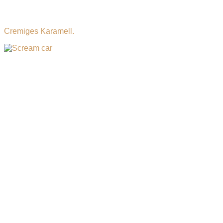
Geschmacksknospen in deinem Mund. SCREAM CAR –
dein nächstes Lieblingsdessert?
Cremiges Karamell.