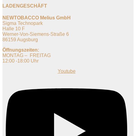
LADENGESCHÄFT
NEWTOBACCO Melius GmbH
Sigma Technopark
Halle 10 F
Werner-Von-Siemens-Straße 6
86159 Augsburg
Öffnungszeiten:
MONTAG – FREITAG
12:00 -18:00 Uhr
Youtube