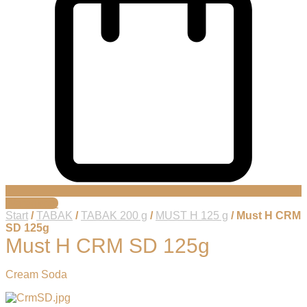
Warenkorb
Start
/
TABAK
/
TABAK 200 g
/
MUST H 125 g
/ Must H CRM
SD 125g
Must H CRM SD 125g
Cream Soda