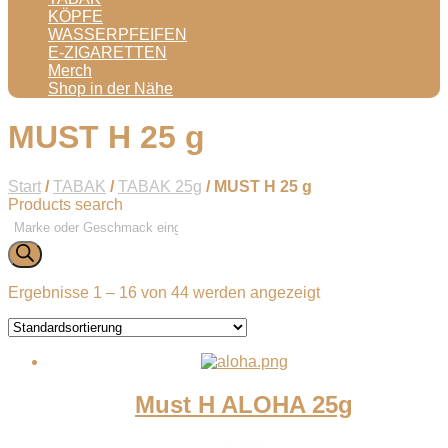
KÖPFE
WASSERPFEIFEN
E-ZIGARETTEN
Merch
Shop in der Nähe
MUST H 25 g
Start
/
TABAK
/
TABAK 25g
/ MUST H 25 g
Products search
Ergebnisse 1 – 16 von 44 werden angezeigt
Must H ALOHA 25g