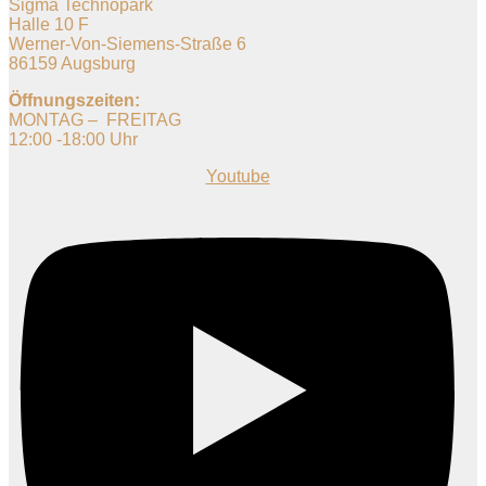
Sigma Technopark
Halle 10 F
Werner-Von-Siemens-Straße 6
86159 Augsburg
Öffnungszeiten:
MONTAG – FREITAG
12:00 -18:00 Uhr
Youtube